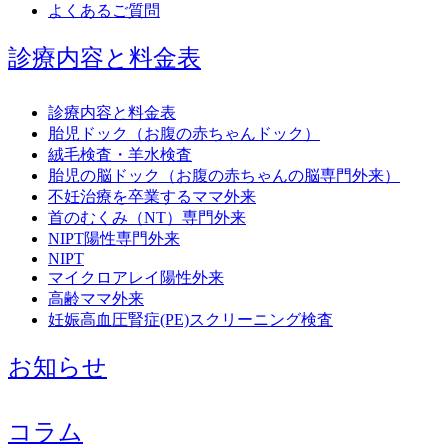
よくあるご質問
診療内容と料金表
診療内容と料金表
胎児ドック（お腹の赤ちゃんドック）
絨毛検査・羊水検査
胎児の脳ドック（お腹の赤ちゃんの脳専門外来）
不妊治療を卒業するママ外来
首のむくみ（NT）専門外来
NIPT陽性専門外来
NIPT
マイクロアレイ陽性外来
高齢ママ外来
妊娠高血圧腎症(PE)スクリーニング検査
お知らせ
コラム