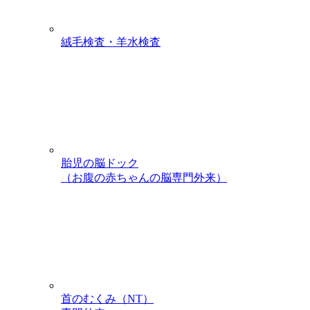
絨毛検査・羊水検査
胎児の脳ドック
（お腹の赤ちゃんの脳専門外来）
首のむくみ（NT）