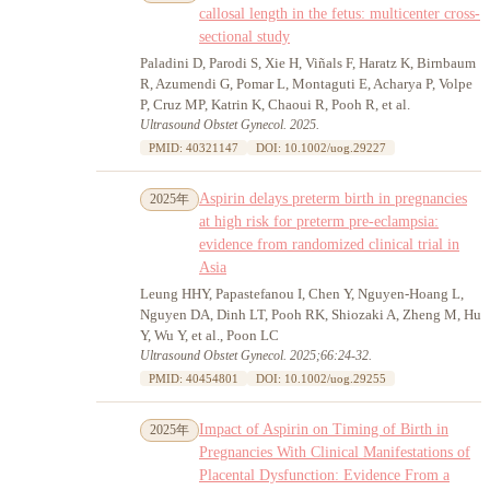
callosal length in the fetus: multicenter cross-
sectional study
Paladini D, Parodi S, Xie H, Viñals F, Haratz K, Birnbaum
R, Azumendi G, Pomar L, Montaguti E, Acharya P, Volpe
P, Cruz MP, Katrin K, Chaoui R, Pooh R, et al.
Ultrasound Obstet Gynecol. 2025.
PMID: 40321147
DOI: 10.1002/uog.29227
Aspirin delays preterm birth in pregnancies
2025年
at high risk for preterm pre-eclampsia:
evidence from randomized clinical trial in
Asia
Leung HHY, Papastefanou I, Chen Y, Nguyen-Hoang L,
Nguyen DA, Dinh LT, Pooh RK, Shiozaki A, Zheng M, Hu
Y, Wu Y, et al., Poon LC
Ultrasound Obstet Gynecol. 2025;66:24-32.
PMID: 40454801
DOI: 10.1002/uog.29255
Impact of Aspirin on Timing of Birth in
2025年
Pregnancies With Clinical Manifestations of
Placental Dysfunction: Evidence From a