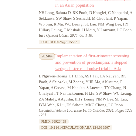
in an Asian population
NH Long, Sahota D, RK Pooh, D Honglei, C Noppadol, A
Sekizawa, SW Shaw, S Seshadri, M Choolani, P Yapan,
WS Sim, R Ma, WC Leung, SL Lau, NM Wing Lee, HY
Hillary Leung, T Meshali, H Meiri, Y Louzoun, LC Poon
Int J Gynecol Obstet. 2024; 00: 1-10.
DOI: 10.1002/ijgo.15563
Implementation of first-trimester screening
2024年
and prevention of preeclampsia: a stepped
wedge cluster-randomised trial in Asia
L Nguyen-Hoang, LT Dinh, AST Tai, DA Nguyen, RK
Pooh, A Shiozaki, M Zheng, YHR Ma, A Kusuma, P
Yapan, A Gosavi, M Kaneko, S Luewan, TY Chang, N
Chaiyasit, T Nanthakomon, H Liu, SW Shaw, WC Leung,
ZA Mahdy, A Aguilar, HHY Leung, NMW Lee, SL Lau,
IYM Wah, X Lu, DS Sahota, MKC Chong, LC Poon
CirculationVolume 150, Issue 16, 15 October. 2024; Pages 1223-
1235.
PMID: 38923439
DOI: 10.1161/CIRCULATIONAHA.124.069907