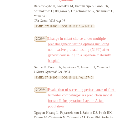
Batkovskyte D, Komatsu M, Hammarsjö A, Pooh RK,
Shimokawa O, Ikegawa S, Grigelioniene G, Nishimura G,
Yamada T
Clin Genet. 2023 Aug 24.
PMID: 37619988
DOI: 10.1111/cge.14419
Change in client choice under multiple
2023年
prenatal genetic testing options including
noninvasive prenatal testing (NIPT) after
genetic counseling in a Japanese maternity
hospital
Naruse K, Pooh RK, Kyukawa Y, Tsunemi T, Yamada T
J Obstet Gynaecol Res. 2023.
PMID: 37424195
DOI: 10.1111/jog.15740
Evaluation of screening performance of first-
2023年
trimester competing-risks prediction model
for small-for-gestational age in Asian
population
Nguyen-Hoang L, Papastefanou I, Sahota DS, Pooh RK,
Zheng M, Chaiyasit N, Tokunaka M, Shaw SW, Seshadri