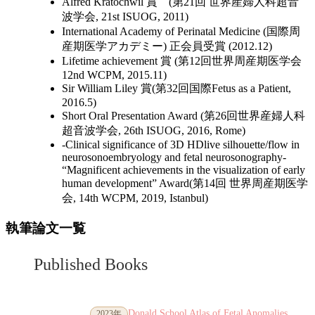
Alfred Kratochwil 賞 (第21回 世界産婦人科超音
波学会, 21st ISUOG, 2011)
International Academy of Perinatal Medicine (国際周
産期医学アカデミー) 正会員受賞 (2012.12)
Lifetime achievement 賞 (第12回世界周産期医学会
12nd WCPM, 2015.11)
Sir William Liley 賞(第32回国際Fetus as a Patient,
2016.5)
Short Oral Presentation Award (第26回世界産婦人科
超音波学会, 26th ISUOG, 2016, Rome)
-Clinical significance of 3D HDlive silhouette/flow in
neurosonoembryology and fetal neurosonography-
“Magnificent achievements in the visualization of early
human development” Award(第14回 世界周産期医学
会, 14th WCPM, 2019, Istanbul)
執筆論文一覧
Published Books
Donald School Atlas of Fetal Anomalies
2023年