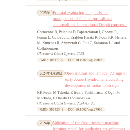
Prenatal evaluation, diagnosis and
2025年
management of fetal corpus callosal
abnormalities: international Delphi consensus
Corroenne R, Paladini D, Papastefanou I, Chaoui R,
Pomar L, Guibaud L, Krajden Haratz K, Pooh RK, Herrera
M, Ximenes R, Azumendi G, Pilu G, Salomon LJ, and
Collaborators
Ultrasound Obstet Gynecol. 2025.
PMID: 40847729
DOI: 10.1002/uog.70003
Open isthmus and lambda (Λ) sign of
2024年4月20日
early Joubert syndrome: elucidating
development of molar tooth sign
RK Pooh, M Takeda, K Itoh, J Yoshimatsu, K Ogo, M
Machida, H Ohashi,O Shimokawa
Ultrasound Obstet Gynecol. 2024 Apr 20.
PMID: 38642341
DOI: 10.1002/uog.27666
Validation of the first-trimester machine
2024年
learning model for predicting pre-eclampsia