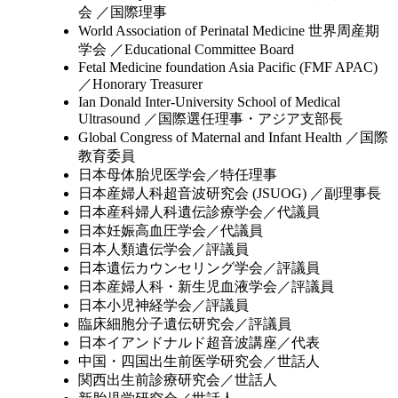
会 ／国際理事
World Association of Perinatal Medicine 世界周産期
学会 ／Educational Committee Board
Fetal Medicine foundation Asia Pacific (FMF APAC)
／Honorary Treasurer
Ian Donald Inter-University School of Medical
Ultrasound ／国際選任理事・アジア支部長
Global Congress of Maternal and Infant Health ／国際
教育委員
日本母体胎児医学会／特任理事
日本産婦人科超音波研究会 (JSUOG) ／副理事長
日本産科婦人科遺伝診療学会／代議員
日本妊娠高血圧学会／代議員
日本人類遺伝学会／評議員
日本遺伝カウンセリング学会／評議員
日本産婦人科・新生児血液学会／評議員
日本小児神経学会／評議員
臨床細胞分子遺伝研究会／評議員
日本イアンドナルド超音波講座／代表
中国・四国出生前医学研究会／世話人
関西出生前診療研究会／世話人