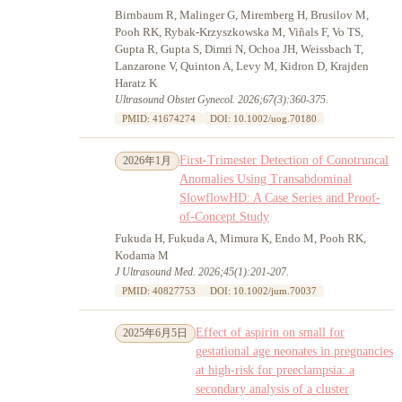
Birnbaum R, Malinger G, Miremberg H, Brusilov M,
Pooh RK, Rybak-Krzyszkowska M, Viñals F, Vo TS,
Gupta R, Gupta S, Dimri N, Ochoa JH, Weissbach T,
Lanzarone V, Quinton A, Levy M, Kidron D, Krajden
Haratz K
Ultrasound Obstet Gynecol. 2026;67(3):360-375.
PMID: 41674274
DOI: 10.1002/uog.70180
First-Trimester Detection of Conotruncal
2026年1月
Anomalies Using Transabdominal
SlowflowHD: A Case Series and Proof-
of-Concept Study
Fukuda H, Fukuda A, Mimura K, Endo M, Pooh RK,
Kodama M
J Ultrasound Med. 2026;45(1):201-207.
PMID: 40827753
DOI: 10.1002/jum.70037
Effect of aspirin on small for
2025年6月5日
gestational age neonates in pregnancies
at high-risk for preeclampsia: a
secondary analysis of a cluster