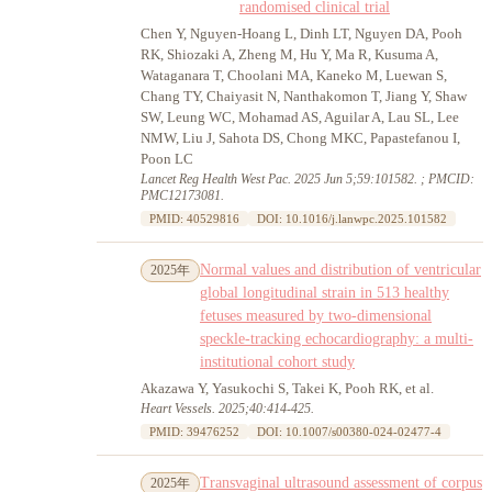
randomised clinical trial
Chen Y, Nguyen-Hoang L, Dinh LT, Nguyen DA, Pooh
RK, Shiozaki A, Zheng M, Hu Y, Ma R, Kusuma A,
Wataganara T, Choolani MA, Kaneko M, Luewan S,
Chang TY, Chaiyasit N, Nanthakomon T, Jiang Y, Shaw
SW, Leung WC, Mohamad AS, Aguilar A, Lau SL, Lee
NMW, Liu J, Sahota DS, Chong MKC, Papastefanou I,
Poon LC
Lancet Reg Health West Pac. 2025 Jun 5;59:101582. ; PMCID:
PMC12173081.
PMID: 40529816
DOI: 10.1016/j.lanwpc.2025.101582
Normal values and distribution of ventricular
2025年
global longitudinal strain in 513 healthy
fetuses measured by two-dimensional
speckle-tracking echocardiography: a multi-
institutional cohort study
Akazawa Y, Yasukochi S, Takei K, Pooh RK, et al.
Heart Vessels. 2025;40:414-425.
PMID: 39476252
DOI: 10.1007/s00380-024-02477-4
Transvaginal ultrasound assessment of corpus
2025年