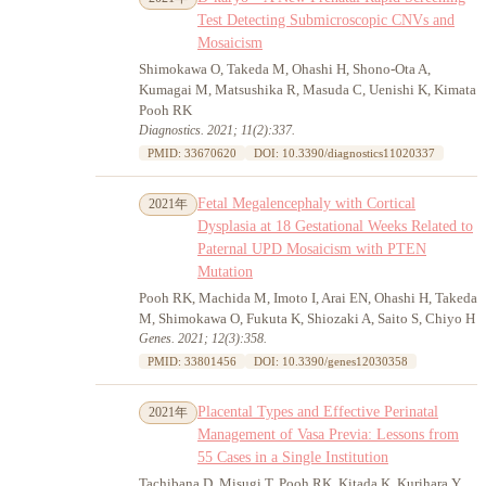
Test Detecting Submicroscopic CNVs and
Mosaicism
Shimokawa O, Takeda M, Ohashi H, Shono-Ota A,
Kumagai M, Matsushika R, Masuda C, Uenishi K, Kimata
Pooh RK
Diagnostics. 2021; 11(2):337.
PMID: 33670620
DOI: 10.3390/diagnostics11020337
Fetal Megalencephaly with Cortical
2021年
Dysplasia at 18 Gestational Weeks Related to
Paternal UPD Mosaicism with PTEN
Mutation
Pooh RK, Machida M, Imoto I, Arai EN, Ohashi H, Takeda
M, Shimokawa O, Fukuta K, Shiozaki A, Saito S, Chiyo H
Genes. 2021; 12(3):358.
PMID: 33801456
DOI: 10.3390/genes12030358
Placental Types and Effective Perinatal
2021年
Management of Vasa Previa: Lessons from
55 Cases in a Single Institution
Tachibana D, Misugi T, Pooh RK, Kitada K, Kurihara Y,