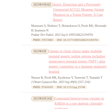
Aortic Dissection and a Previously
2023年9月6日
Unreported ACTA2 Missense Variant
Mutation in a Young Patient: A Case
Report
Marutani S, Nishino T, Shimokawa O, Pooh RK, Morisaki
H, Inamura N
Pediatr Dev Pathol. 2023 Sep 6:10935266231194701.
PMID: 37672683
DOI: 10.1177/10935266231194701
Change in client choice under multiple
2023年9月
prenatal genetic testing options including
noninvasive prenatal testing (NIPT) after
genetic counseling in a Japanese maternity
hospital
Naruse K, Pooh RK, Kyukawa Y, Tsunemi T, Yamada T
J Obstet Gynaecol Res. 2023 Sep;49(9):2337-2342.
PMID: 37424195
DOI: 10.1111/jog.15740
Compound heterozygous variants in
2023年8月24日
RAB34 in a rare skeletal ciliopathy
syndrome