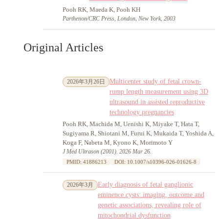
Pooh RK, Maeda K, Pooh KH
Parthenon/CRC Press, London, New York, 2003
Original Articles
Multicenter study of fetal crown-
2026年3月26日
rump length measurement using 3D
ultrasound in assisted reproductive
technology pregnancies
Pooh RK, Machida M, Uenishi K, Miyake T, Hata T,
Sugiyama R, Shiotani M, Furui K, Mukaida T, Yoshida A,
Koga F, Nabeta M, Kyono K, Morimoto Y
J Med Ultrason (2001). 2026 Mar 26.
PMID: 41886213
DOI: 10.1007/s10396-026-01626-8
Early diagnosis of fetal ganglionic
2026年3月
eminence cysts: imaging, outcome and
genetic associations, revealing role of
mitochondrial dysfunction