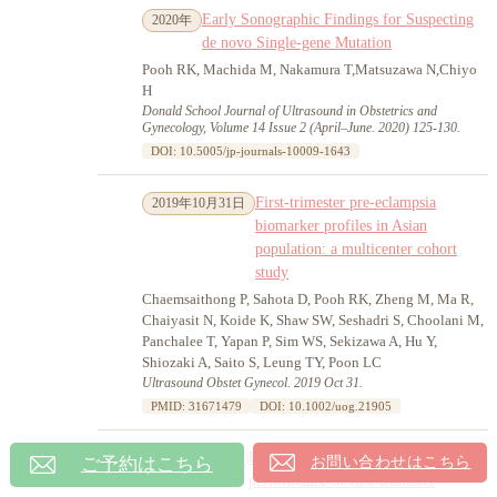
Early Sonographic Findings for Suspecting
2020年
de novo Single-gene Mutation
Pooh RK, Machida M, Nakamura T,Matsuzawa N,Chiyo
H
Donald School Journal of Ultrasound in Obstetrics and
Gynecology, Volume 14 Issue 2 (April–June. 2020) 125-130.
DOI: 10.5005/jp-journals-10009-1643
First-trimester pre-eclampsia
2019年10月31日
biomarker profiles in Asian
population: a multicenter cohort
study
Chaemsaithong P, Sahota D, Pooh RK, Zheng M, Ma R,
Chaiyasit N, Koide K, Shaw SW, Seshadri S, Choolani M,
Panchalee T, Yapan P, Sim WS, Sekizawa A, Hu Y,
Shiozaki A, Saito S, Leung TY, Poon LC
Ultrasound Obstet Gynecol. 2019 Oct 31.
PMID: 31671479
DOI: 10.1002/uog.21905
Prospective evaluation of screening
2019年10月4日
ご予約はこちら
お問い合わせはこちら
performance of first trimester