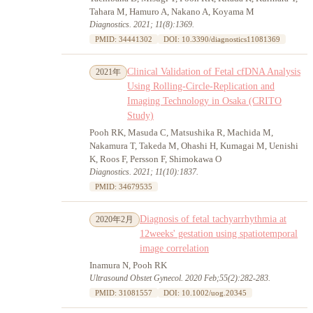
Tahara M, Hamuro A, Nakano A, Koyama M
Diagnostics. 2021; 11(8):1369.
PMID: 34441302
DOI: 10.3390/diagnostics11081369
Clinical Validation of Fetal cfDNA Analysis
2021年
Using Rolling-Circle-Replication and
Imaging Technology in Osaka (CRITO
Study)
Pooh RK, Masuda C, Matsushika R, Machida M,
Nakamura T, Takeda M, Ohashi H, Kumagai M, Uenishi
K, Roos F, Persson F, Shimokawa O
Diagnostics. 2021; 11(10):1837.
PMID: 34679535
Diagnosis of fetal tachyarrhythmia at
2020年2月
12weeks' gestation using spatiotemporal
image correlation
Inamura N, Pooh RK
Ultrasound Obstet Gynecol. 2020 Feb;55(2):282-283.
PMID: 31081557
DOI: 10.1002/uog.20345