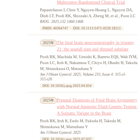
Multicentre Randomised Clinical Trial
Papastefanou I, Chen Y, Nguyen-Hoang L, Nguyen DA,
Dinh LT, Pooh RK, Shiozaki A, Zheng M, et al., Poon LC
BJOG. 2025;132:1460-1468.
PMID: 40364747
DOI: 10.1111/1471-0528.18211
The fetal brain neurosonography in trisomy
2025年
21: the seagull sign and thinned subplate
Pooh RK, Machida M, Uenishi K, Barreto EQS, Wah IYM,
Poon LC, Itoh K, Nakamura T, Chiyo H, Ohashi H, Takeda
M, Shimokawa O, Matsubara Y
Am J Obstet Gynecol. 2025; Volume 233, Issue 4: 315.e1-
315.e20.
DOI: 10.1016/j.ajog.2025.04.054
Prenatal Diagnosis of Fetal Brain Asymmetry
2025年
with Normal Amniotic Fluid Genetic Testing:
A Somatic Variant in the Brain
Pooh RK, Itoh K, Endo M, Fukuda H, Takeda M,
Shimokawa M, Matsubara Y
Am J Obstet Gynecol. 2025.
DOI: 10.1016/j.ajog.2025.07.037