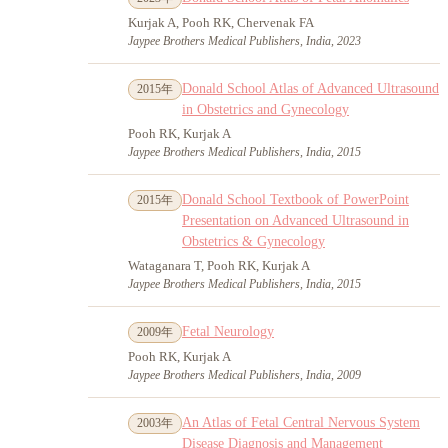
Kurjak A, Pooh RK, Chervenak FA
Jaypee Brothers Medical Publishers, India, 2023
Donald School Atlas of Advanced Ultrasound
2015年
in Obstetrics and Gynecology
Pooh RK, Kurjak A
Jaypee Brothers Medical Publishers, India, 2015
Donald School Textbook of PowerPoint
2015年
Presentation on Advanced Ultrasound in
Obstetrics & Gynecology
Wataganara T, Pooh RK, Kurjak A
Jaypee Brothers Medical Publishers, India, 2015
Fetal Neurology
2009年
Pooh RK, Kurjak A
Jaypee Brothers Medical Publishers, India, 2009
An Atlas of Fetal Central Nervous System
2003年
Disease Diagnosis and Management