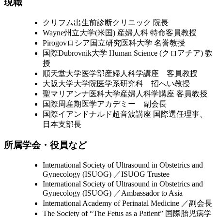
現職
クリフム出生前診断クリニック 院長
Wayne州立大学(米国) 産婦人科 特命客員教授
Pirogovロシア国立研究医科大学 名誉教授
国際Dubrovnik大学 Human Science (クロアチア) 教
授
順天堂大学医学部産婦人科学講座 客員教授
大阪大学大学院医学系研究科 招へい教授
聖マリアンナ医科大学産婦人科学講座 客員教授
国際周産期医学アカデミー 副会長
国際イアンドナルド超音波講座 国際選任理事、
日本支部長
所属学会・役員など
International Society of Ultrasound in Obstetrics and
Gynecology (ISUOG) ／ISUOG Trustee
International Society of Ultrasound in Obstetrics and
Gynecology (ISUOG) ／Ambassador to Asia
International Academy of Perinatal Medicine ／副会長
The Society of “The Fetus as a Patient” 国際胎児病学