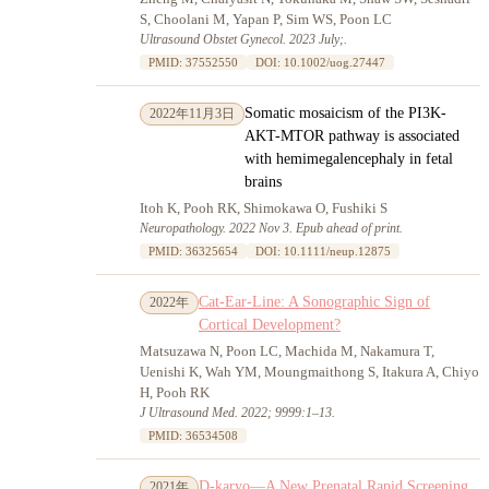
S, Choolani M, Yapan P, Sim WS, Poon LC
Ultrasound Obstet Gynecol. 2023 July;.
PMID: 37552550
DOI: 10.1002/uog.27447
Somatic mosaicism of the PI3K-
2022年11月3日
AKT-MTOR pathway is associated
with hemimegalencephaly in fetal
brains
Itoh K, Pooh RK, Shimokawa O, Fushiki S
Neuropathology. 2022 Nov 3. Epub ahead of print.
PMID: 36325654
DOI: 10.1111/neup.12875
Cat-Ear-Line: A Sonographic Sign of
2022年
Cortical Development?
Matsuzawa N, Poon LC, Machida M, Nakamura T,
Uenishi K, Wah YM, Moungmaithong S, Itakura A, Chiyo
H, Pooh RK
J Ultrasound Med. 2022; 9999:1–13.
PMID: 36534508
D-karyo—A New Prenatal Rapid Screening
2021年