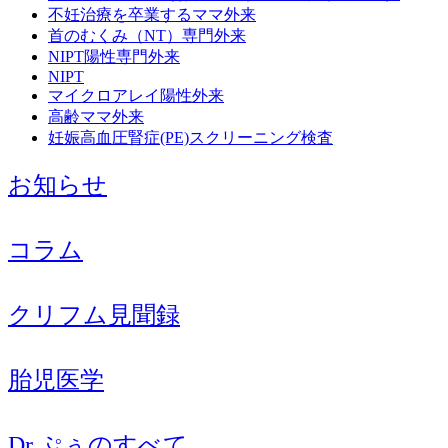
不妊治療を卒業するママ外来
首のむくみ（NT）専門外来
NIPT陽性専門外来
NIPT
マイクロアレイ陽性外来
高齢ママ外来
妊娠高血圧腎症(PE)スクリーニング検査
お知らせ
コラム
クリフム見聞録
胎児医学
Dr.ぷぅのすべて