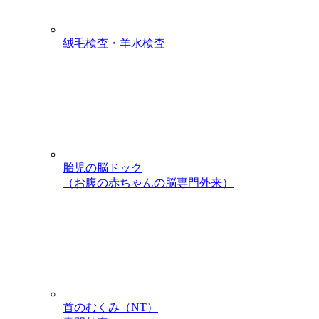
絨毛検査・羊水検査
胎児の脳ドック
（お腹の赤ちゃんの脳専門外来）
首のむくみ（NT）